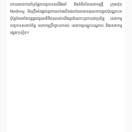
ដោយមានការគាំទ្រផ្នែកបច្ចេកទេសដ៏រឹងមាំ និងគំនិតនៃសេវាកម្មថ្មី ក្រុមហ៊ុន
Medlong មិនត្រឹមតែផ្តល់នូវការលក់ផលិតផលដែលមានគុណភាពខ្ពស់ប៉ុណ្ណោះទេ
ប៉ុន្តែថែមទាំងបន្តផ្តល់ជូនអតិថិជនរបស់យើងនូវដំណោះស្រាយជាប្រព័ន្ធ សេវាកម្ម
បច្ចេកទេសពាក់ព័ន្ធ សេវាកម្មប្រឹក្សាយោបល់ សេវាកម្មបណ្តុះបណ្តាល និងសេវាកម្ម
ផ្សេងៗទៀត។