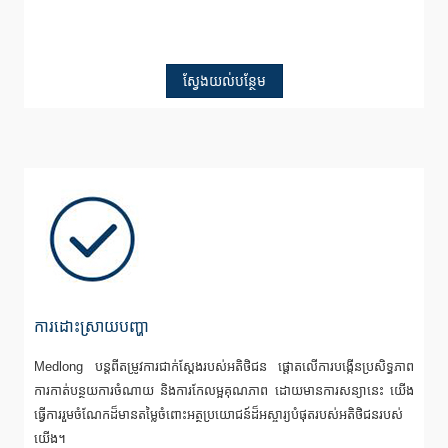
ស្វែងយល់បន្ថែម
ការដោះស្រាយបញ្ហា
Medlong បន្តពីតម្រូវការជាក់ស្តែងរបស់អតិថិជន ផ្តោតលើការបង្កើនប្រសិទ្ធភាព
ការកាត់បន្ថយការចំណាយ និងការកែលម្អគុណភាព ដោយមានការសន្យានេះ យើង
ធ្វើការរួមចំណែកដ៏មានតម្លៃចំពោះអត្ថប្រយោជន៍ដ៏អស្ចារ្យបំផុតរបស់អតិថិជនរបស់
យើង។