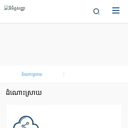
ក្រុមហ៊ុន
ផលិតផល
中文
ដំណោះស្រាយ
ព័ត៌មាន
ដំណោះស្រាយ
អាជីព
ដំណោះស្រាយ
ទំនាក់ទំនង