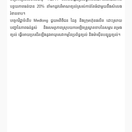
បន្ថយភាពធន់បាន 20% នាំមកនូវបរិមាណខ្យល់ស្រស់កាន់តែធំជាមួយនឹងសំលេង
រំខានទាប។
បច្ចេកវិជ្ជាទំនើប Medlong ជួយអតិថិជន ដៃគូ និងក្រុមហ៊ុនផលិត ដោះស្រាយ
បញ្ហានៃភាពធន់ខ្ពស់ និងសមត្ថភាពស្រូបយកអេឡិចត្រូស្តាតទាបនៃសម្ភារៈតម្រង
ខ្យល់ ធ្វើអោយប្រសើរឡើងនូវអាយុសេវាកម្មនៃប្រព័ន្ធខ្យល់ និងម៉ាស៊ីនបន្សុទ្ធខ្យល់។