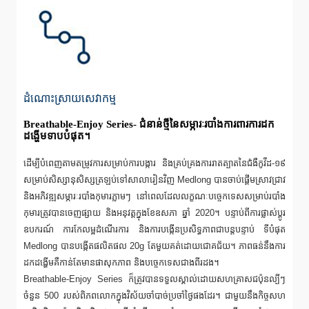
ដំណោះស្រាយសេវាកម្ម
Breathable-Enjoy Series- ជំនាន់ថ្មីនៃសម្ភារៈរបាំងការពារការដក
ដង្ហើមទាបបំផុត។
ដើម្បីបំពេញតាមតម្រូវការសម្រាប់ការបង្ការ និងគ្រប់គ្រងការរាតត្បាតនៃជំងឺកូវីដ-១៩
សម្រាប់សិស្សានុសិស្សត្រឡប់ទៅសាលារៀនវិញ Medlong បានចាប់ផ្តើមស្រាវជ្រាវ
និងអភិវឌ្ឍសម្ភារៈរបាំងកុមារភ្លាមៗ នៅពេលដែលលក្ខណៈបច្ចេកទេសសម្រាប់របាំង
កុមារត្រូវបានចេញផ្សាយ និងអនុវត្តក្នុងខែឧសភា ឆ្នាំ 2020។ បន្ទាប់ពីការផ្លាស់ប្តូរ
ឧបករណ៍ ការកែលម្អដំណើរការ និងការបង្កើនប្រសិទ្ធភាពជាបន្តបន្ទាប់ ទីបំផុត
Medlong បានបង្កើតផលិតផល 20g តែមួយគត់ដោយជោគជ័យ។ ភាពធន់នឹងការ
ដកដង្ហើមគឺកាន់តែមានផាសុកភាព និងបច្ចេកទេសជាងពីរដង។
Breathable-Enjoy Series ក៏ត្រូវបានទទួលស្គាល់ដោយសហគ្រាសជប៉ុនល្បីៗ
ចំនួន 500 របស់ពិភពលោកក្នុងវិស័យចាំបាច់ប្រចាំថ្ងៃផងដែរ។ ជាមួយនឹងកិច្ចសហ