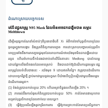
ដំណោះស្រាយបច្ចេកទេស
ស៊េរី-វេជ្ជសាស្ត្រ N95 Mask ដែលមិនអាចដកដង្ហើមបាន សម្ភារៈ
Meltblown
ដើម្បីអនុវត្តការណែនាំសំខាន់ៗពីប្រធានាធិបតី Xi អំពីការថែទាំបុគ្គលិកពេទ្យដែល
ចូលរួមក្នុងការបង្ការ និងត្រួតពិនិត្យការរាតត្បាត ការដោះស្រាយបញ្ហារបស់បុគ្គលិក
ពេទ្យប្រឆាំងនឹងការរាតត្បាតជួរមុខដែលរាយការណ៍ថារបាំងមុខមិនដកដង្ហើមដោយ
រលូន ហើយចំហាយទឹកទំនងជាខាប់នៅលើវ៉ែនតានោះ Medlong បានកែលម្អ
ដោយផ្អែកលើផលិតផលដែលមានស្រាប់ និងបានដាក់ឱ្យដំណើរការនូវសម្ភារៈវេជ្ជ
សាស្ត្រដែលទំនើបជាងនេះ - របាំងមុខ 9 ដោយឥតគិតថ្លៃ។ វាត្រូវបានដំណើរការ
ដោយបច្ចេកវិជ្ជាថ្មី ភ្ជាប់មកជាមួយនូវលក្ខណៈបីយ៉ាងបើប្រៀបធៀបជាមួយនឹងសម្ភារៈ
ដំណើរការធម្មតា។
(1) ទំងន់ត្រូវបានកាត់បន្ថយ 20% ហើយអត្រាទិន្នផលកើនឡើង 20% ។
(2) ភាពធន់នឹងការបំផុសគំនិតត្រូវបានកាត់បន្ថយ 50% កាន់តែមានផាសុកភាព
សម្រាប់បុគ្គលិកពេទ្យដែលពាក់រយៈពេលយូរ។
(3) ធ្វើឱ្យប្រសើរឡើងនូវកម្រិតការពារ ធ្វើឱ្យការច្រោះកាន់តែមានប្រសិទ្ធភាព។