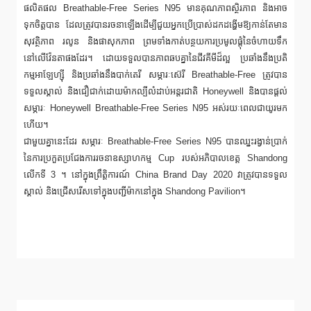
ផលិតផល Breathable-Free Series N95 មានគុណភាពស្ថិរភាព និងអាច
ទុកចិត្តបាន ដែលត្រូវបានរចនាឡើងដើម្បីជួយអ្នកប្រើប្រាស់ដកដង្ហើមឱ្យកាន់តែមាន
សុវត្ថិភាព រលូន និងផាសុកភាព ព្រមទាំងកាត់បន្ថយការប្រមូលផ្តុំនៃចំហាយទឹក
នៅលើវ៉ែនតាផងដែរ។ ដោយទទួលបានភាពឆបគ្នានៃជីវគីមីដ៏ល្អ ប្រឆាំងនឹងប្រតិ
កម្មអាឡែហ្ស៊ី និងប្រឆាំងនឹងបាក់តេរី សម្ភារៈស៊េរី Breathable-Free ត្រូវបាន
ទទួលស្គាល់ និងជឿជាក់ដោយម៉ាកល្បីលំដាប់អន្តរជាតិ Honeywell និងបានផ្តល់
សម្ភារៈ Honeywell Breathable-Free Series N95 អស់រយៈពេលជាយូរមក
ហើយ។
ជាមួយគ្នានេះដែរ សម្ភារៈ Breathable-Free Series N95 បានឈ្នះរង្វាន់ប្រាក់
នៃការប្រកួតប្រជែងការរចនាឧស្សាហកម្ម Cup របស់អភិបាលខេត្ត Shandong
លើកទី 3 ។ នៅក្នុងព្រឹត្តិការណ៍ China Brand Day 2020 វាត្រូវបានទទួល
ស្គាល់ និងជ្រើសរើសទៅក្នុងបញ្ជីម៉ាកនៅក្នុង Shandong Pavilion។