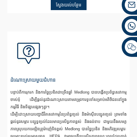
ស្វែងយល់បន្ថែម
ដំណោះស្រាយមួយជំហាន
បន្ទាប់ពីការរុករក និងការច្នៃប្រឌិតជាច្រើនឆ្នាំ Medlong បានបង្កើតប្រព័ន្ធសេវាកម្ម
ចាស់ទុំ ដើម្បីផ្តល់នូវដំណោះស្រាយតាមតម្រូវការទូទៅសម្រាប់អតិថិជននៅក្នុង
កម្មវិធី និងទីផ្សារផ្សេងៗគ្នា។
ដើម្បីដោះស្រាយបញ្ហាជីវិតសេវាកម្មនៃប្រព័ន្ធខ្យល់ និងម៉ាស៊ីនបន្សុតខ្យល់ ព្រមទាំង
ផ្តល់នូវសម្ភារៈបន្សុទ្ធខ្យល់ដែលមានប្រសិទ្ធភាពខ្ពស់ និងធន់ទាប ជាមួយនឹងសមត្ថ
ភាពស្រូបយកអេឡិចត្រូម៉ាញ៉េទិចខ្ពស់ Medlong បានច្នៃប្រឌិត និងអភិវឌ្ឍសម្ភារៈ
ចម្រោះខ្យល់សមាសធាតុ HEPA វាអាចបង្កើនប្រសិទ្ធភាពខណៈពេលដែលកាត់