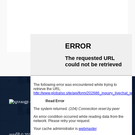
ស្វែងយល់បន្ថែម
រក្សាសិទ្ធិ © 2010-2025 Medlong (Guangzhou) Holdings Co., Ltd.
粤ICP备